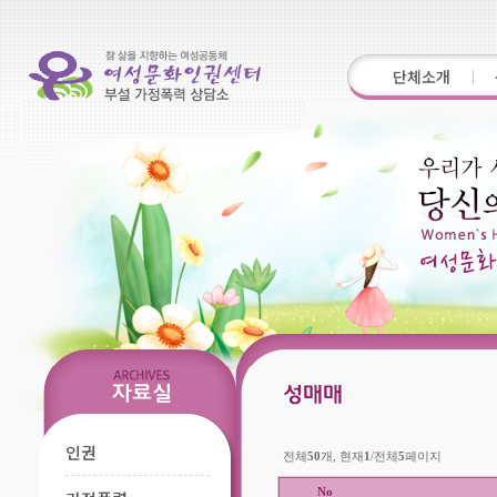
단체소개
인권
전체
50
개, 현재
1
/전체
5
페이지
No