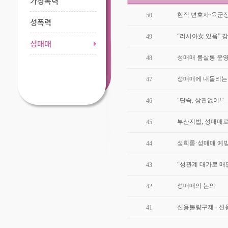
가정폭력
현직 변호사·육군장교
50
성폭력
“러시아女 있음” 
49
성매매
성매매 룸살롱 운영하
48
성매매에 내몰리는 
47
"단속, 상관없어!"…
46
부산지법, 성매매로 
45
성희롱·성매매 예방
44
“성관계 대가로 매달
43
성매매의 논의
42
신용
41