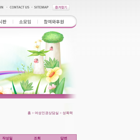
시판
소모임
참여와후원
홈 > 여성인권상담실 > 성폭력
작성일
조회
답변