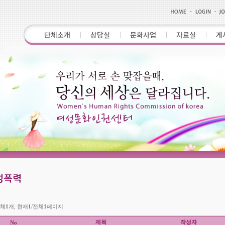
단체소개
상담실
문화사업
자료실
게
체
1
개, 현재
1
/전체
1
페이지
제목
작성자
No