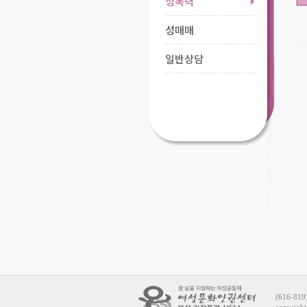
성폭력
성매매
일반상담
(616-81