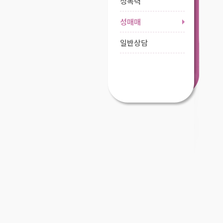
성폭력
성매매
일반상담