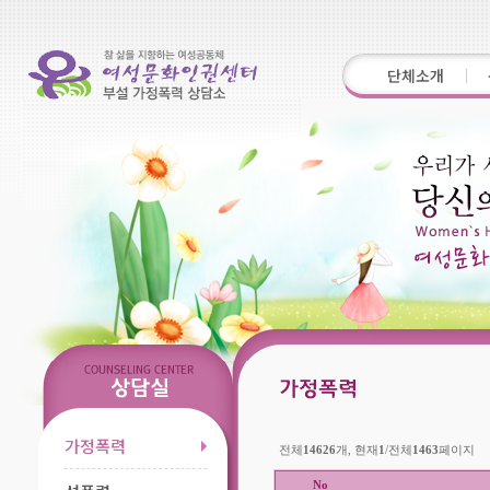
단체소개
가정폭력
전체
14626
개, 현재
1
/전체
1463
페이지
No