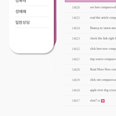
성폭력
see here compasswall
14626
성매매
read this article comp
14625
일반상담
Вывод из запоя анон
14624
check this link right 
14623
click here now comp
14622
imp source compassw
14621
Read More Here com
14620
click site compasswal
14619
apple river dog cryst
14618
slon7.cc
14617